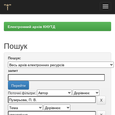
Skip
navigation
Електронний архів КНУТД
Пошук
Пошук:
запит
Поточні фільтри: