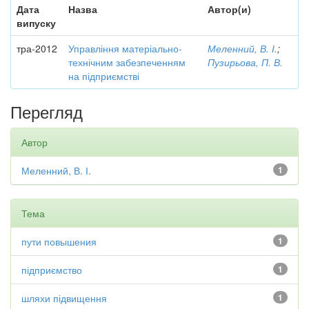
Дата
Назва
Автор(и)
випуску
тра-2012
Управління матеріально-
Меленний, В. І.
;
технічним забезпеченням
Пузирьова, П. В.
на підприємстві
Перегляд
Автор
Меленний, В. І.
1
Тема
пути повышения
1
підприємство
1
шляхи підвищення
1