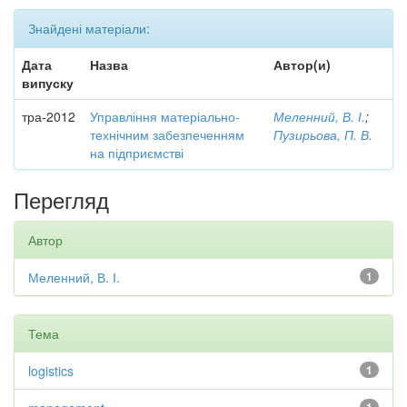
Знайдені матеріали:
Дата
Назва
Автор(и)
випуску
тра-2012
Управління матеріально-
Меленний, В. І.
;
технічним забезпеченням
Пузирьова, П. В.
на підприємстві
Перегляд
Автор
Меленний, В. І.
1
Тема
logistics
1