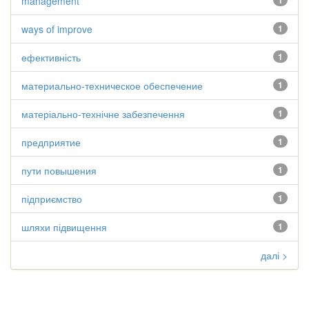
management
1
ways of improve
1
ефективність
1
материально-техническое обеспечение
1
матеріально-технічне забезпечення
1
предприятие
1
пути повышения
1
підприємство
1
шляхи підвищення
1
далі >