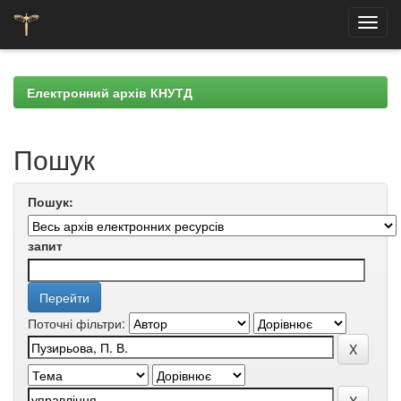
Skip
navigation
Електронний архів КНУТД
Пошук
Пошук:
запит
Поточні фільтри: