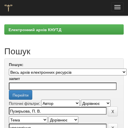
Skip
navigation
Електронний архів КНУТД
Пошук
Пошук:
запит
Поточні фільтри: