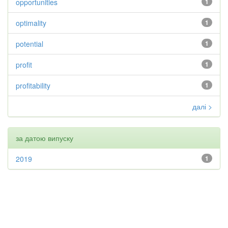
opportunities
1
optimality
1
potential
1
profit
1
profitability
1
далі >
за датою випуску
2019
1