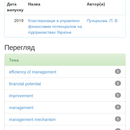
Дата
Назва
Автор(и)
випуску
2019
Кластеризація в управлінні
Пузирьова, П. В.
фінансовим потенціалом на
підприємствах України
Перегляд
Тема
efficiency of management
1
financial potential
1
improvement
1
management
1
management mechanism
1