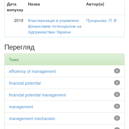
Дата
Назва
Автор(и)
випуску
2019
Кластеризація в управлінні
Пузирьова, П. В.
фінансовим потенціалом на
підприємствах України
Перегляд
Тема
efficiency of management
1
financial potential
1
financial potential management
1
management
1
management mechanism
1