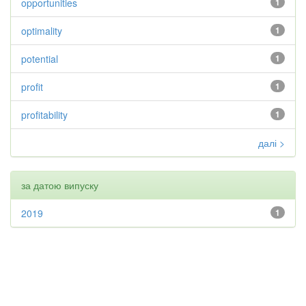
opportunities
1
optimality
1
potential
1
profit
1
profitability
1
далі >
за датою випуску
2019
1