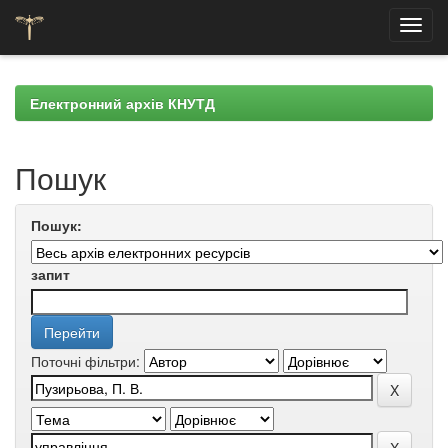
Skip
navigation
Електронний архів КНУТД
Пошук
Пошук:
запит
Поточні фільтри: