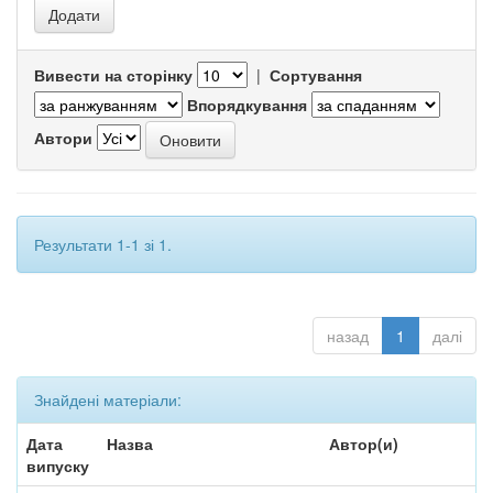
Вивести на сторінку
|
Сортування
Впорядкування
Автори
Результати 1-1 зі 1.
назад
1
далі
Знайдені матеріали:
Дата
Назва
Автор(и)
випуску