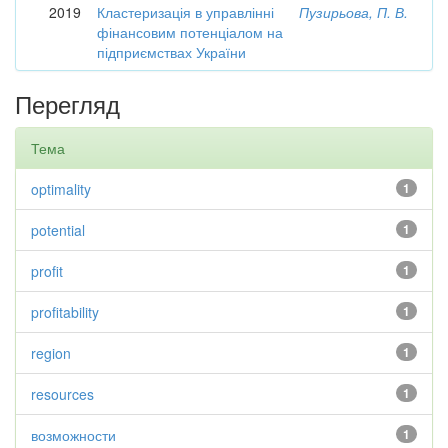
2019
Кластеризація в управлінні
Пузирьова, П. В.
фінансовим потенціалом на
підприємствах України
Перегляд
Тема
optimality
1
potential
1
profit
1
profitability
1
region
1
resources
1
возможности
1