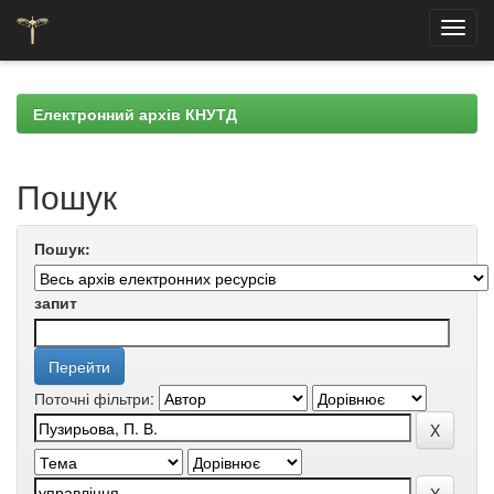
Skip
navigation
Електронний архів КНУТД
Пошук
Пошук:
запит
Поточні фільтри: