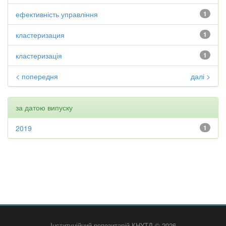
ефективність управління
1
кластеризация
1
кластеризація
1
< попередня
далі >
за датою випуску
2019
1
Інституційний репозитарій КНУТД © 2026