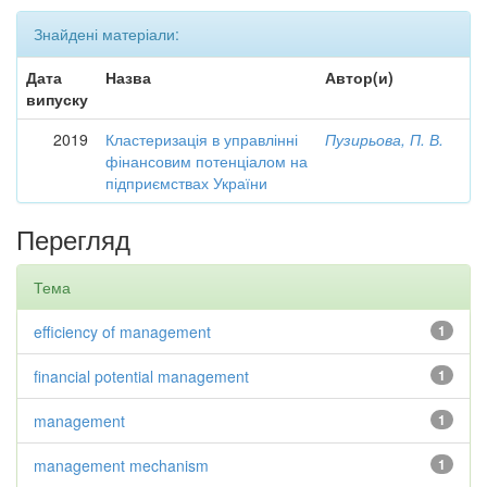
Знайдені матеріали:
Дата
Назва
Автор(и)
випуску
2019
Кластеризація в управлінні
Пузирьова, П. В.
фінансовим потенціалом на
підприємствах України
Перегляд
Тема
efficiency of management
1
financial potential management
1
management
1
management mechanism
1