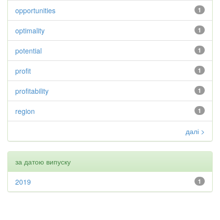
opportunities
1
optimality
1
potential
1
profit
1
profitability
1
region
1
далі >
за датою випуску
2019
1