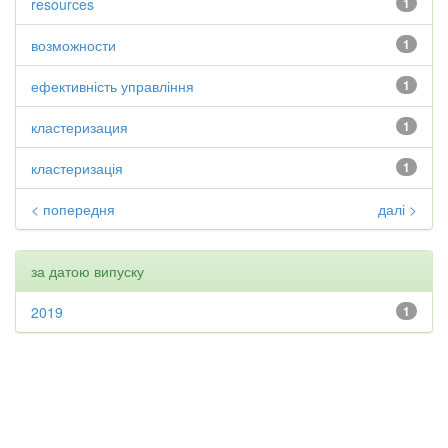
resources
1
возможности
1
ефективність управління
1
кластеризация
1
кластеризація
1
< попередня
далі >
за датою випуску
2019
1