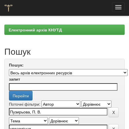
Skip
navigation
Електронний архів КНУТД
Пошук
Пошук:
запит
Поточні фільтри: