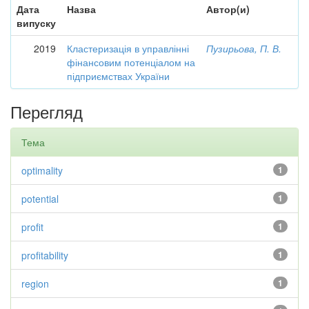
Дата
Назва
Автор(и)
випуску
2019
Кластеризація в управлінні
Пузирьова, П. В.
фінансовим потенціалом на
підприємствах України
Перегляд
Тема
optimality
1
potential
1
profit
1
profitability
1
region
1