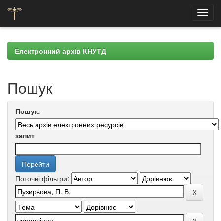
Skip
navigation
Електронний архів КНУТД
Пошук
Пошук:
запит
Поточні фільтри: