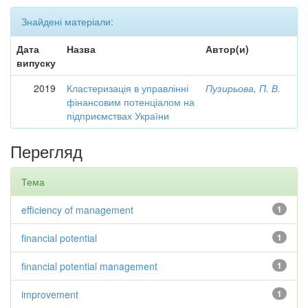
Знайдені матеріали:
Дата
Назва
Автор(и)
випуску
2019
Кластеризація в управлінні
Пузирьова, П. В.
фінансовим потенціалом на
підприємствах України
Перегляд
Тема
efficiency of management
1
financial potential
1
financial potential management
1
improvement
1