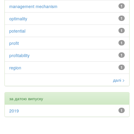
management mechanism
1
optimality
1
potential
1
profit
1
profitability
1
region
1
далі >
за датою випуску
2019
1