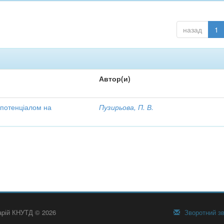
назад
1
Автор(и)
 потенціалом на
Пузирьова, П. В.
тарій КНУТД © 2026
Зворотний зв