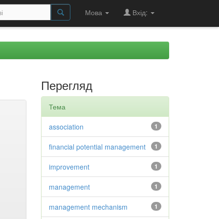
Мова
Вхід:
Перегляд
Тема
association
1
financial potential management
1
improvement
1
management
1
management mechanism
1