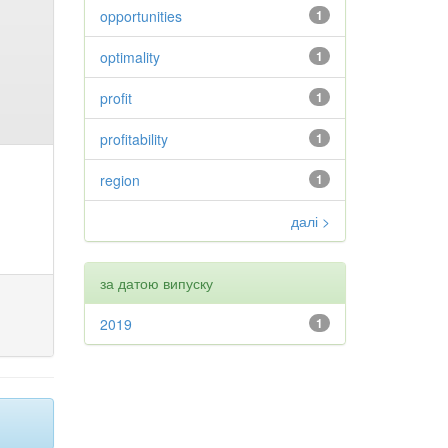
opportunities
1
optimality
1
profit
1
profitability
1
region
1
далі >
за датою випуску
2019
1