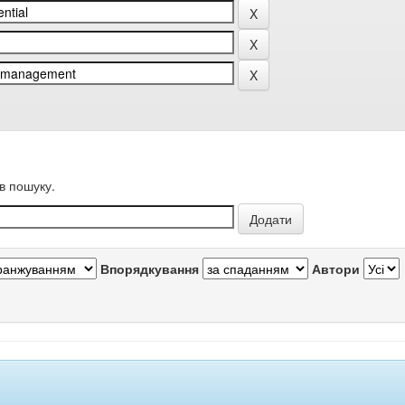
в пошуку.
Впорядкування
Автори