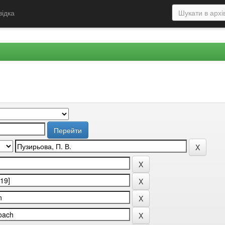
відка