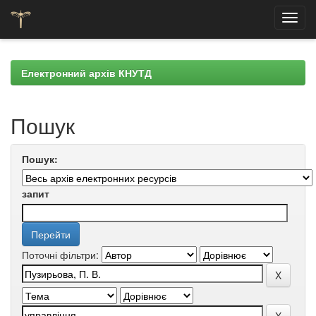
Skip
navigation
Електронний архів КНУТД
Пошук
Пошук:
запит
Поточні фільтри: