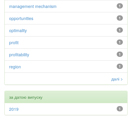
management mechanism
1
opportunities
1
optimality
1
profit
1
profitability
1
region
1
далі >
за датою випуску
2019
1