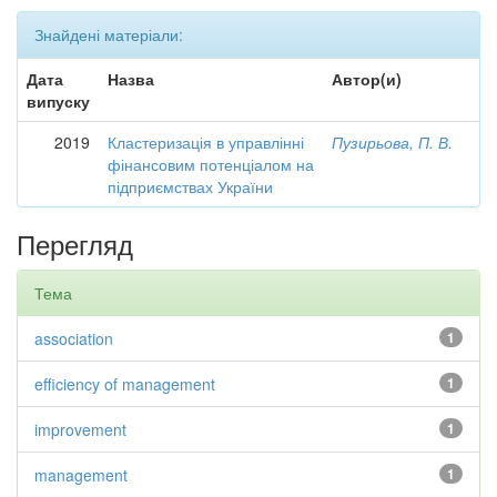
Знайдені матеріали:
Дата
Назва
Автор(и)
випуску
2019
Кластеризація в управлінні
Пузирьова, П. В.
фінансовим потенціалом на
підприємствах України
Перегляд
Тема
association
1
efficiency of management
1
improvement
1
management
1