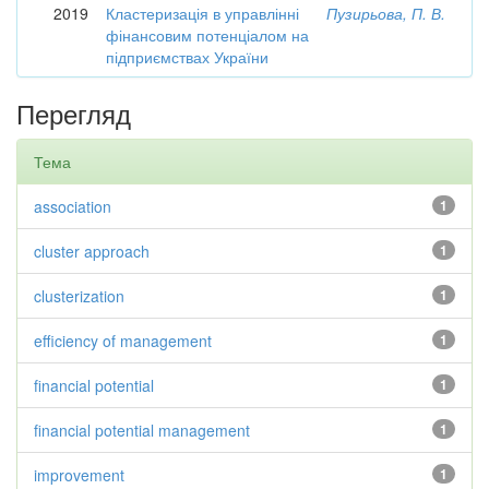
2019
Кластеризація в управлінні
Пузирьова, П. В.
фінансовим потенціалом на
підприємствах України
Перегляд
Тема
association
1
cluster approach
1
clusterization
1
efficiency of management
1
financial potential
1
financial potential management
1
improvement
1