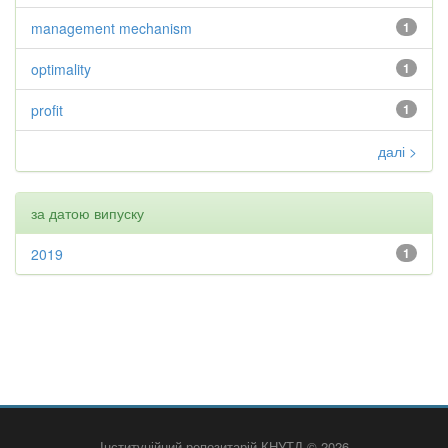
management mechanism
1
optimality
1
profit
1
далі >
за датою випуску
2019
1
Інституційний репозитарій КНУТД © 2026