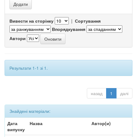
Вивести на сторінку
|
Сортування
Впорядкування
Автори
Результати 1-1 зі 1.
назад
1
далі
Знайдені матеріали:
Дата
Назва
Автор(и)
випуску