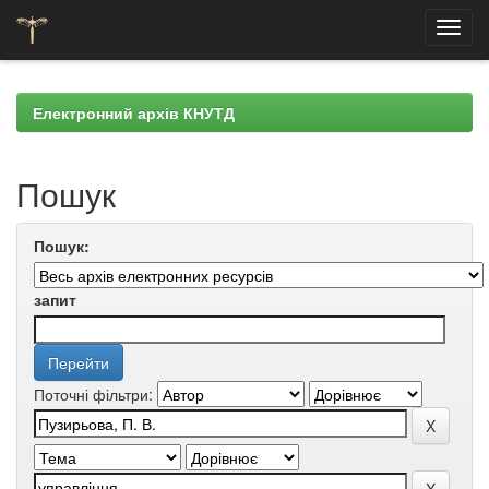
Skip
navigation
Електронний архів КНУТД
Пошук
Пошук:
запит
Поточні фільтри: