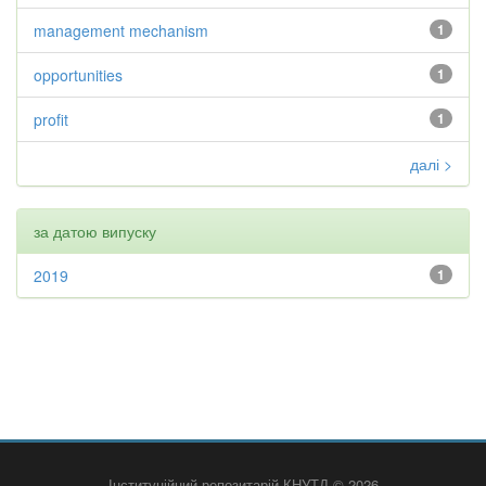
management mechanism
1
opportunities
1
profit
1
далі >
за датою випуску
2019
1
Інституційний репозитарій КНУТД © 2026