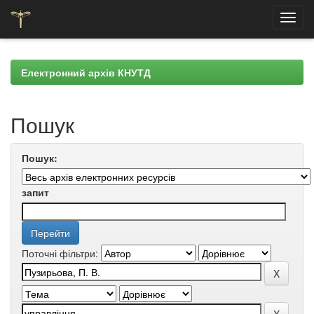
Skip
navigation
Електронний архів КНУТД
Пошук
Пошук:
запит
Поточні фільтри: