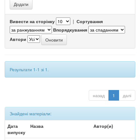
Вивести на сторінку
|
Сортування
Впорядкування
Автори
Результати 1-1 зі 1.
назад
1
далі
Знайдені матеріали:
Дата
Назва
Автор(и)
випуску