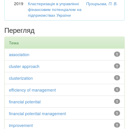
2019
Кластеризація в управлінні
Пузирьова, П. В.
фінансовим потенціалом на
підприємствах України
Перегляд
Тема
association
1
cluster approach
1
clusterization
1
efficiency of management
1
financial potential
1
financial potential management
1
improvement
1