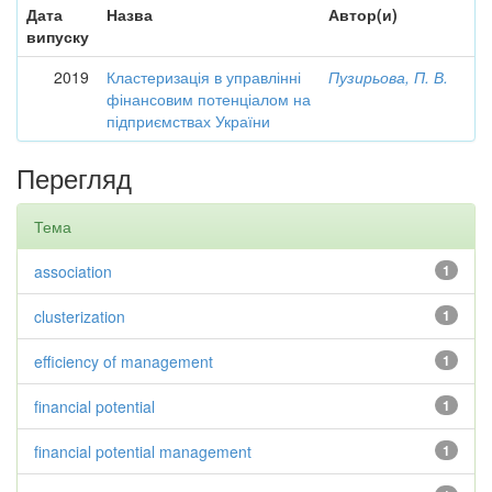
Дата
Назва
Автор(и)
випуску
2019
Кластеризація в управлінні
Пузирьова, П. В.
фінансовим потенціалом на
підприємствах України
Перегляд
Тема
association
1
clusterization
1
efficiency of management
1
financial potential
1
financial potential management
1