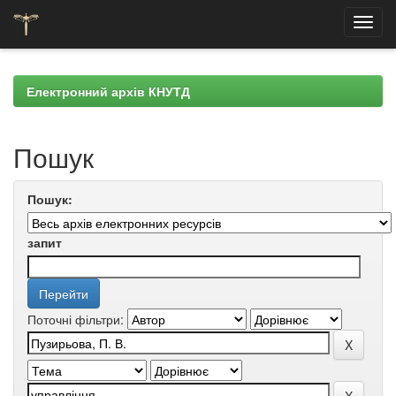
Skip
navigation
Електронний архів КНУТД
Пошук
Пошук:
запит
Поточні фільтри: