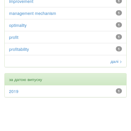
improvement
1
management mechanism
1
optimality
1
profit
1
profitability
1
далі >
за датою випуску
2019
1