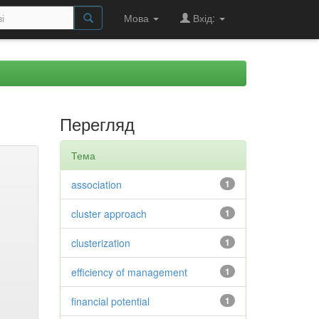
Мова
Вхід:
Перегляд
Тема
association
1
cluster approach
1
clusterization
1
efficiency of management
1
financial potential
1