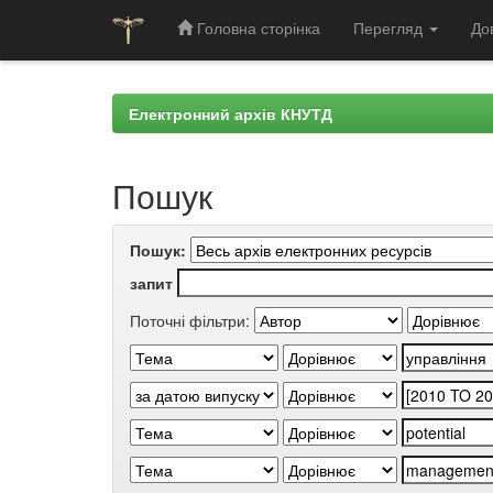
Головна сторінка
Перегляд
До
Skip
navigation
Електронний архів КНУТД
Пошук
Пошук:
запит
Поточні фільтри: