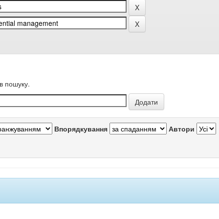
в пошуку.
Впорядкування
Автори