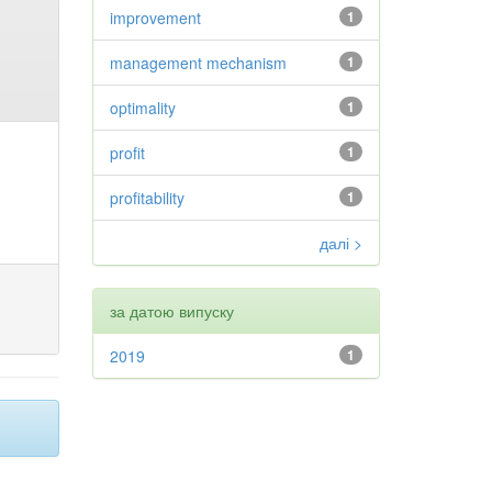
improvement
1
management mechanism
1
optimality
1
profit
1
profitability
1
далі >
за датою випуску
2019
1