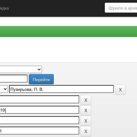
відка