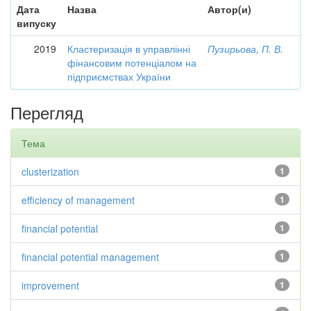
Дата
Назва
Автор(и)
випуску
2019
Кластеризація в управлінні
Пузирьова, П. В.
фінансовим потенціалом на
підприємствах України
Перегляд
Тема
clusterization
1
efficiency of management
1
financial potential
1
financial potential management
1
improvement
1