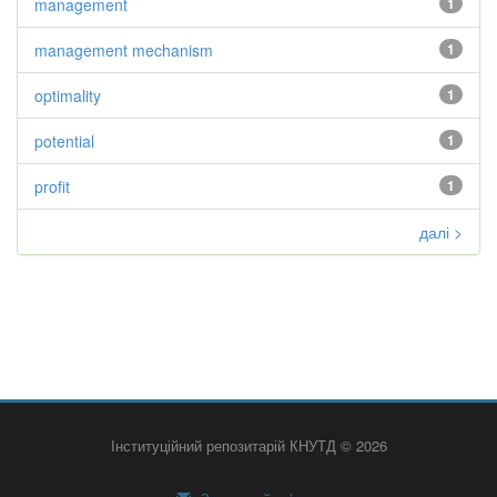
management
1
management mechanism
1
optimality
1
potential
1
profit
1
далі >
Інституційний репозитарій КНУТД © 2026