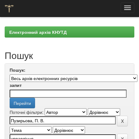
Skip
navigation
Електронний архів КНУТД
Пошук
Пошук:
запит
Поточні фільтри: