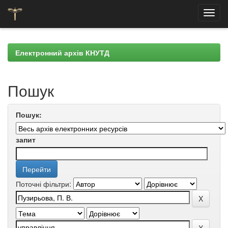
Skip
navigation
Електронний архів КНУТД
Пошук
Пошук:
запит
Поточні фільтри: