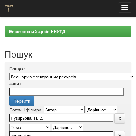
Skip
navigation
Електронний архів КНУТД
Пошук
Пошук:
запит
Поточні фільтри: