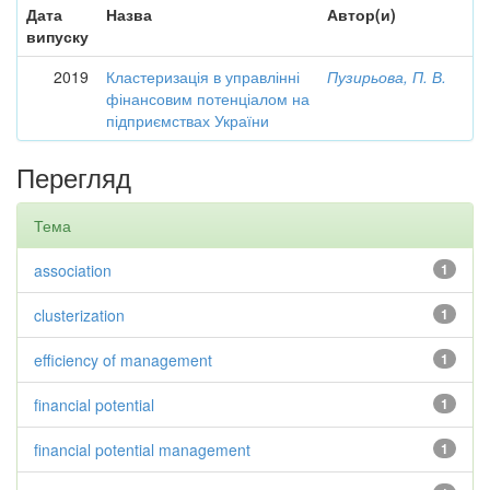
Дата
Назва
Автор(и)
випуску
2019
Кластеризація в управлінні
Пузирьова, П. В.
фінансовим потенціалом на
підприємствах України
Перегляд
Тема
association
1
clusterization
1
efficiency of management
1
financial potential
1
financial potential management
1