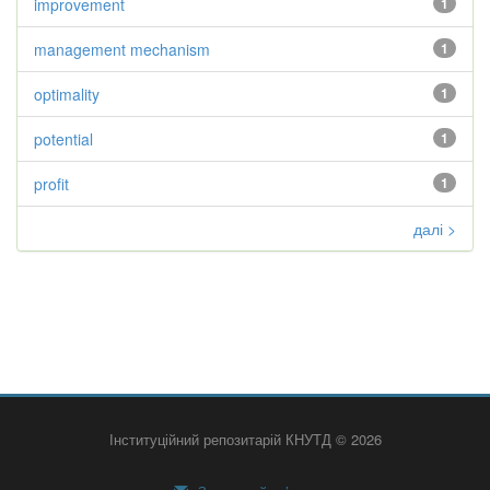
improvement
1
management mechanism
1
optimality
1
potential
1
profit
1
далі >
Інституційний репозитарій КНУТД © 2026