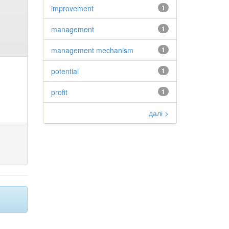
improvement
1
management
1
management mechanism
1
potential
1
profit
1
далі >