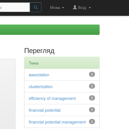
Мова
Вхід:
Перегляд
Тема
association
1
clusterization
1
efficiency of management
1
financial potential
1
financial potential management
1