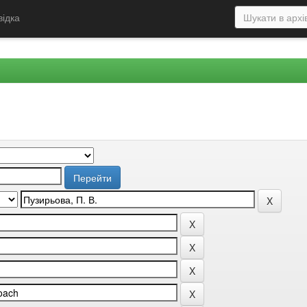
відка