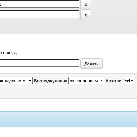
в пошуку.
Впорядкування
Автори