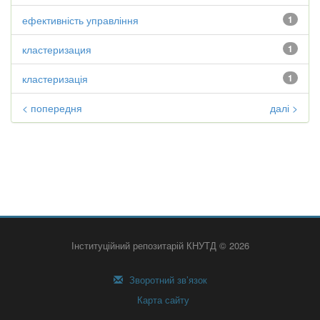
ефективність управління
1
кластеризация
1
кластеризація
1
< попередня
далі >
Інституційний репозитарій КНУТД © 2026
Зворотний зв’язок
Карта сайту