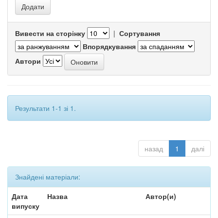
Вивести на сторінку
|
Сортування
Впорядкування
Автори
Результати 1-1 зі 1.
назад
1
далі
Знайдені матеріали:
Дата
Назва
Автор(и)
випуску