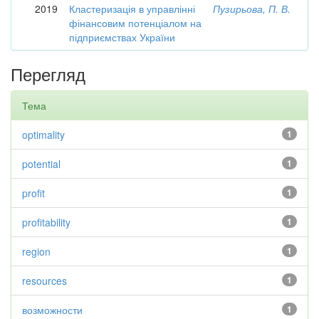
2019
Кластеризація в управлінні
Пузирьова, П. В.
фінансовим потенціалом на
підприємствах України
Перегляд
Тема
optimality
1
potential
1
profit
1
profitability
1
region
1
resources
1
возможности
1