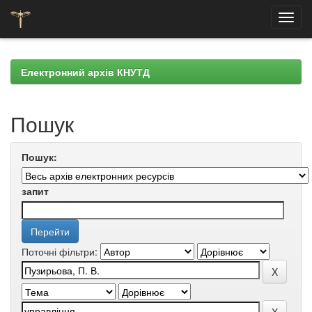
Skip
navigation
Електронний архів КНУТД
Пошук
Пошук:
запит
Поточні фільтри: