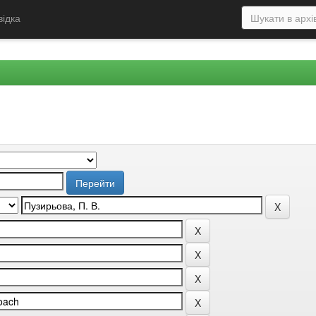
відка