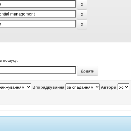
в пошуку.
Впорядкування
Автори