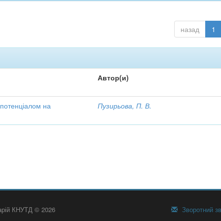
назад
1
Автор(и)
 потенціалом на
Пузирьова, П. В.
тарій КНУТД © 2026
Зворотний зв