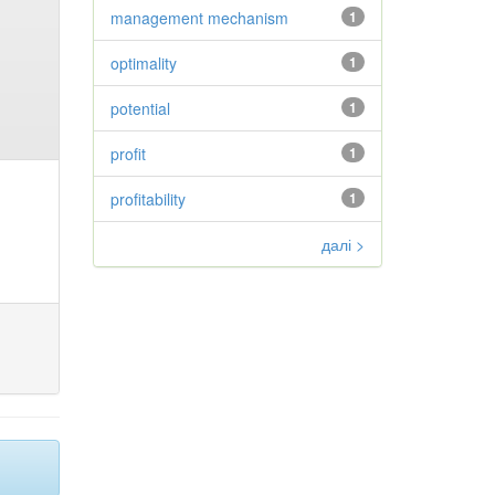
management mechanism
1
optimality
1
potential
1
profit
1
profitability
1
далі >