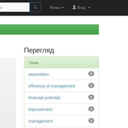
Мова
Вхід:
Перегляд
Тема
association
1
efficiency of management
1
financial potential
1
improvement
1
management
1