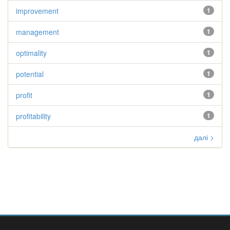
improvement
1
management
1
optimality
1
potential
1
profit
1
profitability
1
далі >