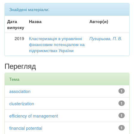
Знайдені матеріали:
Дата
Назва
Автор(и)
випуску
2019
Кластеризація в управлінні
Пузирьова, П. В.
фінансовим потенціалом на
підприємствах України
Перегляд
Тема
association
1
clusterization
1
efficiency of management
1
financial potential
1