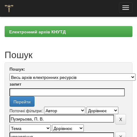
Skip
navigation
Електронний архів КНУТД
Пошук
Пошук:
запит
Поточні фільтри: