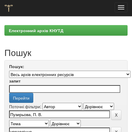
Skip
navigation
Електронний архів КНУТД
Пошук
Пошук:
запит
Поточні фільтри: