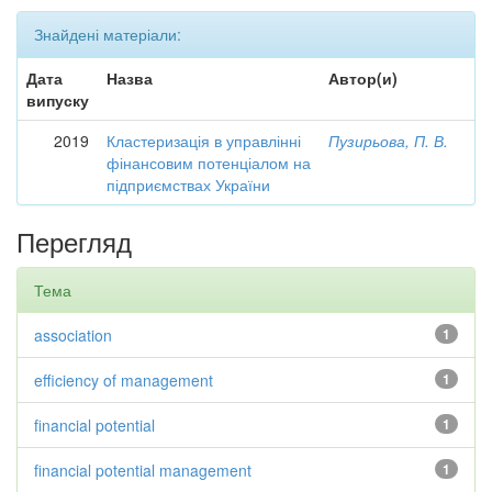
Знайдені матеріали:
Дата
Назва
Автор(и)
випуску
2019
Кластеризація в управлінні
Пузирьова, П. В.
фінансовим потенціалом на
підприємствах України
Перегляд
Тема
association
1
efficiency of management
1
financial potential
1
financial potential management
1