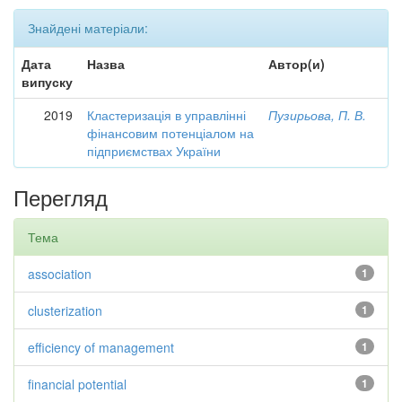
Знайдені матеріали:
Дата
Назва
Автор(и)
випуску
2019
Кластеризація в управлінні
Пузирьова, П. В.
фінансовим потенціалом на
підприємствах України
Перегляд
Тема
association
1
clusterization
1
efficiency of management
1
financial potential
1