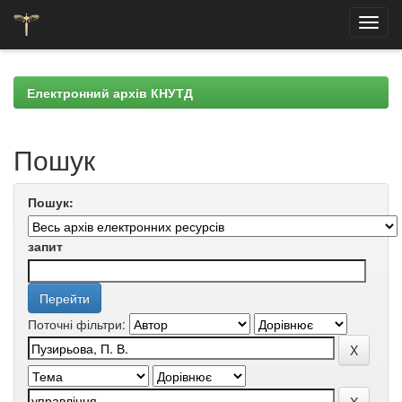
Skip
navigation
Електронний архів КНУТД
Пошук
Пошук:
запит
Поточні фільтри: