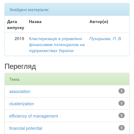
Знайдені матеріали:
Дата
Назва
Автор(и)
випуску
2019
Кластеризація в управлінні
Пузирьова, П. В.
фінансовим потенціалом на
підприємствах України
Перегляд
Тема
association
1
clusterization
1
efficiency of management
1
financial potential
1