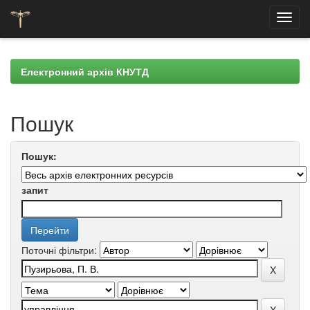
Skip
navigation
Електронний архів КНУТД
Пошук
Пошук:
запит
Поточні фільтри: