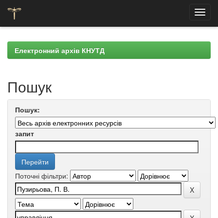
Skip
navigation
Електронний архів КНУТД
Пошук
Пошук:
запит
Поточні фільтри: