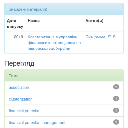
Знайдені матеріали:
Дата
Назва
Автор(и)
випуску
2019
Кластеризація в управлінні
Пузирьова, П. В.
фінансовим потенціалом на
підприємствах України
Перегляд
Тема
association
1
clusterization
1
financial potential
1
financial potential management
1