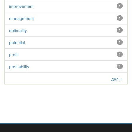
improvement
1
management
1
optimality
1
potential
1
profit
1
profitability
1
далі >