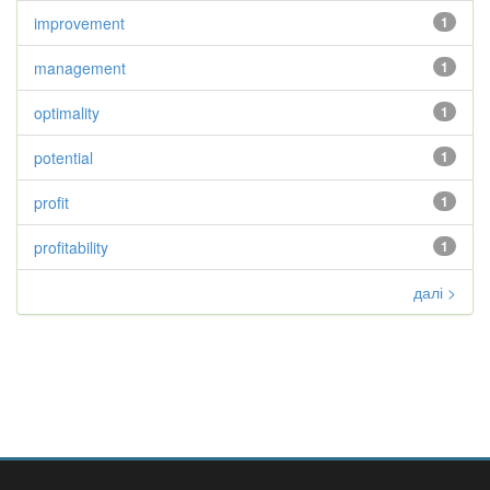
improvement
1
management
1
optimality
1
potential
1
profit
1
profitability
1
далі >