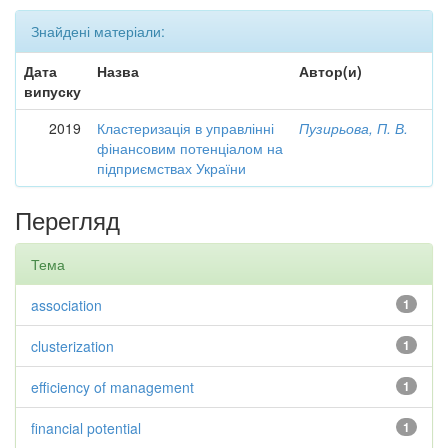
Знайдені матеріали:
Дата
Назва
Автор(и)
випуску
2019
Кластеризація в управлінні
Пузирьова, П. В.
фінансовим потенціалом на
підприємствах України
Перегляд
Тема
association
1
clusterization
1
efficiency of management
1
financial potential
1