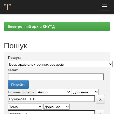
Skip
navigation
Електронний архів КНУТД
Пошук
Пошук:
запит
Поточні фільтри: