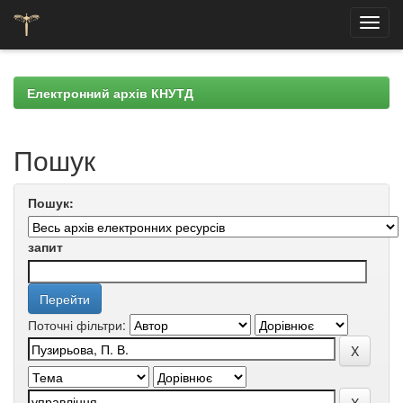
Skip
navigation
Електронний архів КНУТД
Пошук
Пошук:
запит
Поточні фільтри: