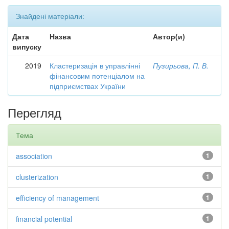
Знайдені матеріали:
Дата
Назва
Автор(и)
випуску
2019
Кластеризація в управлінні
Пузирьова, П. В.
фінансовим потенціалом на
підприємствах України
Перегляд
Тема
association
1
clusterization
1
efficiency of management
1
financial potential
1