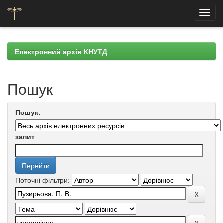
Skip
navigation
Електронний архів КНУТД
Пошук
Пошук:
запит
Поточні фільтри: