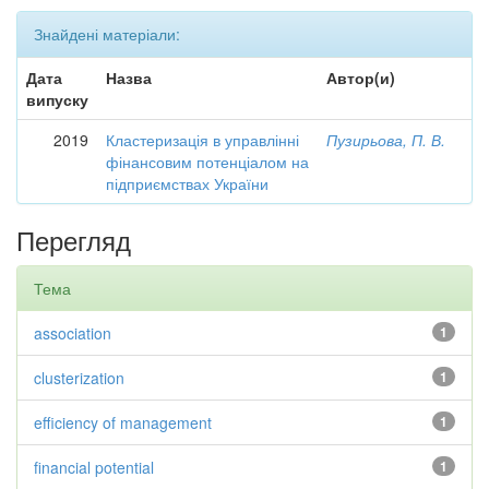
Знайдені матеріали:
Дата
Назва
Автор(и)
випуску
2019
Кластеризація в управлінні
Пузирьова, П. В.
фінансовим потенціалом на
підприємствах України
Перегляд
Тема
association
1
clusterization
1
efficiency of management
1
financial potential
1