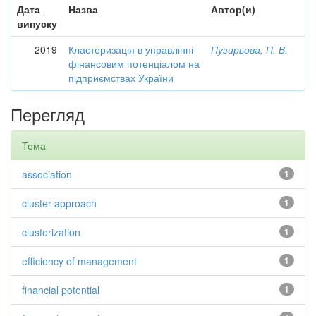
Дата
Назва
Автор(и)
випуску
2019
Кластеризація в управлінні
Пузирьова, П. В.
фінансовим потенціалом на
підприємствах України
Перегляд
Тема
association
1
cluster approach
1
clusterization
1
efficiency of management
1
financial potential
1