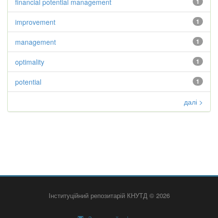
financial potential management
1
improvement
1
management
1
optimality
1
potential
1
далі >
Інституційний репозитарій КНУТД © 2026