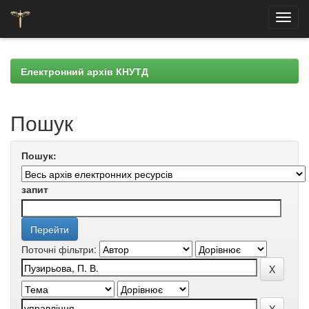
Skip
navigation
Електронний архів КНУТД
Пошук
Пошук:
запит
Поточні фільтри: