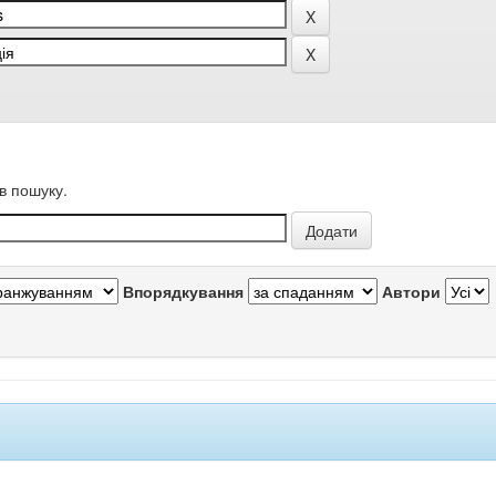
в пошуку.
Впорядкування
Автори