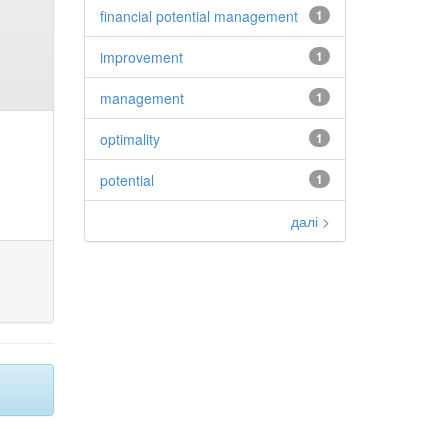
financial potential management
1
improvement
1
management
1
optimality
1
potential
1
далі >