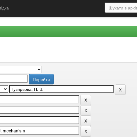
відка