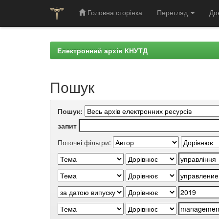
Головна сторінка
Перегляд
До
Skip
navigation
Електронний архів КНУТД
Пошук
Пошук:
запит
Поточні фільтри: