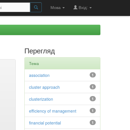
Мова
Вхід:
Перегляд
Тема
association
1
cluster approach
1
clusterization
1
efficiency of management
1
financial potential
1