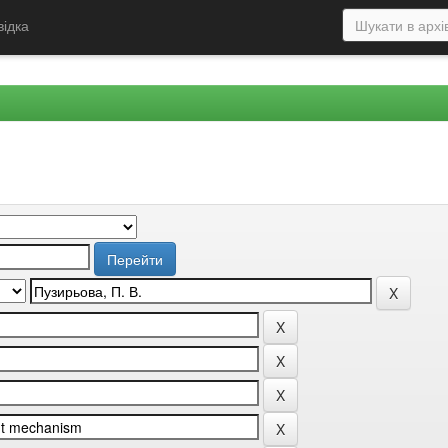
відка