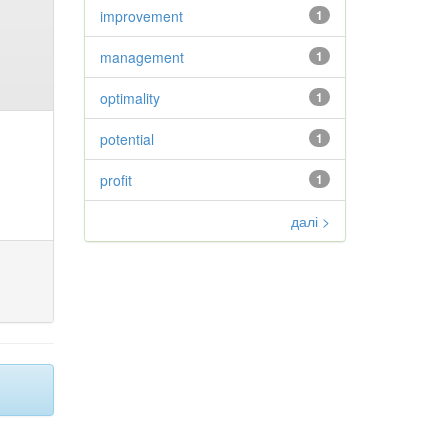
improvement
1
management
1
optimality
1
potential
1
profit
1
далі >