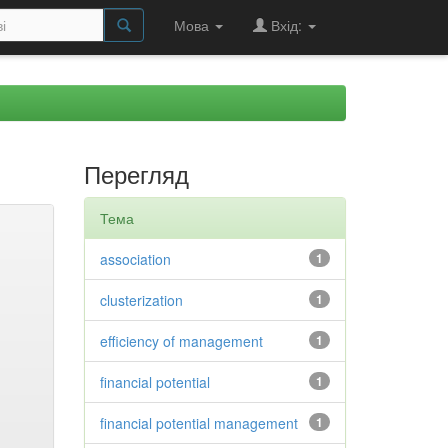
Мова
Вхід:
Перегляд
Тема
association
1
clusterization
1
efficiency of management
1
financial potential
1
financial potential management
1