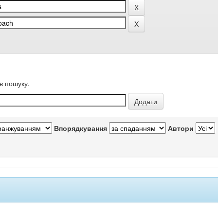
в пошуку.
Впорядкування
Автори