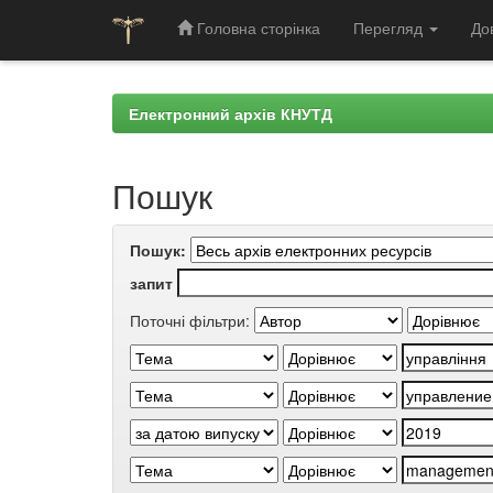
Головна сторінка
Перегляд
До
Skip
navigation
Електронний архів КНУТД
Пошук
Пошук:
запит
Поточні фільтри: