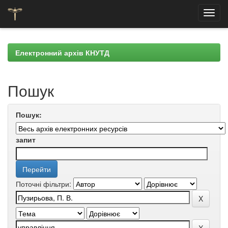
Skip
navigation
Електронний архів КНУТД
Пошук
Пошук:
запит
Поточні фільтри: