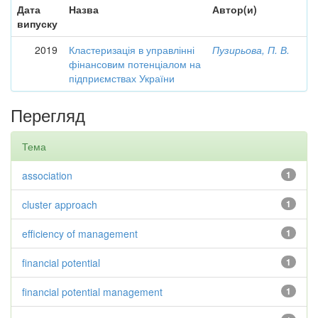
Дата
Назва
Автор(и)
випуску
2019
Кластеризація в управлінні
Пузирьова, П. В.
фінансовим потенціалом на
підприємствах України
Перегляд
Тема
association
1
cluster approach
1
efficiency of management
1
financial potential
1
financial potential management
1