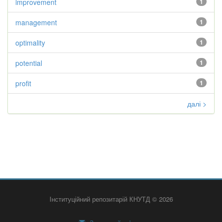
improvement
1
management
1
optimality
1
potential
1
profit
1
далі >
Інституційний репозитарій КНУТД © 2026