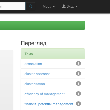
Мова
Вхід:
Перегляд
Тема
association
1
cluster approach
1
clusterization
1
efficiency of management
1
financial potential management
1