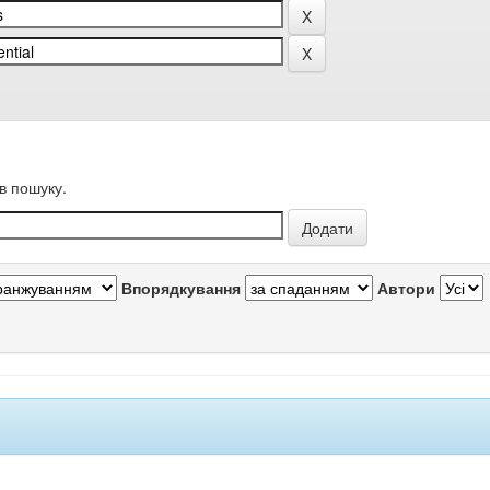
в пошуку.
Впорядкування
Автори