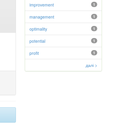
improvement
1
management
1
optimality
1
potential
1
profit
1
далі >