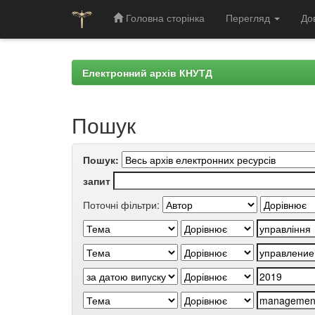
Головна сторінка
Перегляд
До
Skip
navigation
Електронний архів КНУТД
Пошук
Пошук:
запит
Поточні фільтри: