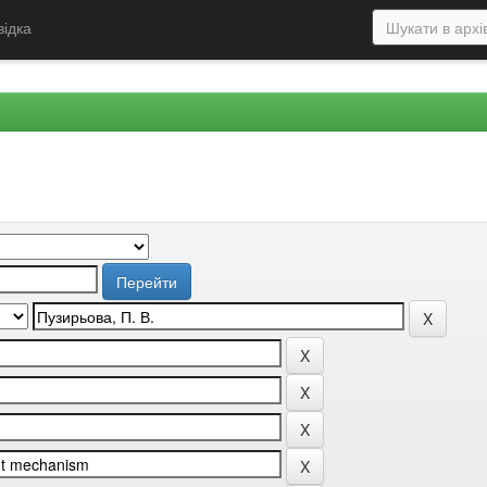
відка