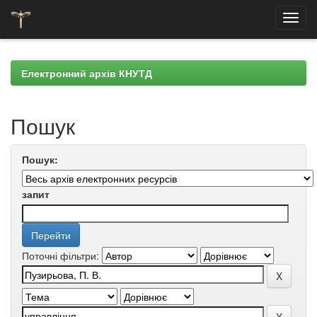
Skip
navigation
Електронний архів КНУТД
Пошук
Пошук:
запит
Поточні фільтри: