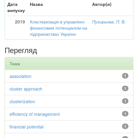
Дата
Назва
Автор(и)
випуску
2019
Кластеризація в управлінні
Пузирьова, П. В.
фінансовим потенціалом на
підприємствах України
Перегляд
Тема
association
1
cluster approach
1
clusterization
1
efficiency of management
1
financial potential
1