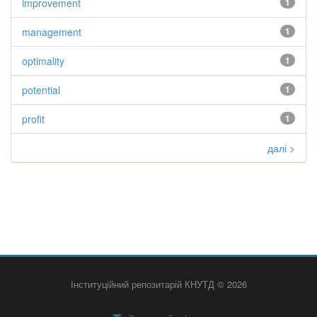
improvement
1
management
1
optimality
1
potential
1
profit
1
далі >
Інституційний репозитарій КНУТД © 2026