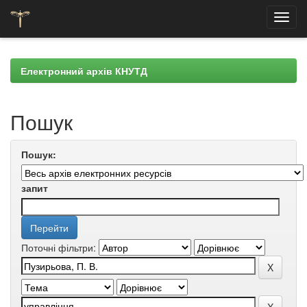
Skip
navigation
Електронний архів КНУТД
Пошук
Пошук:
запит
Поточні фільтри: