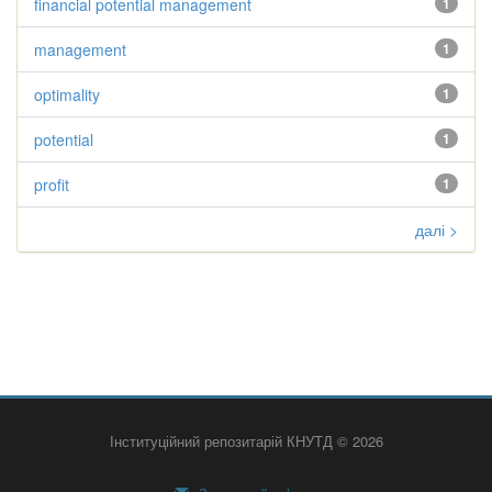
financial potential management
1
management
1
optimality
1
potential
1
profit
1
далі >
Інституційний репозитарій КНУТД © 2026