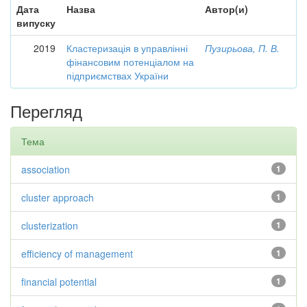
Дата
Назва
Автор(и)
випуску
2019
Кластеризація в управлінні
Пузирьова, П. В.
фінансовим потенціалом на
підприємствах України
Перегляд
Тема
association
1
cluster approach
1
clusterization
1
efficiency of management
1
financial potential
1