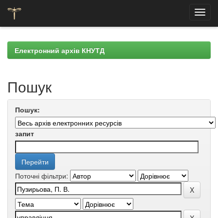
Skip
navigation
Електронний архів КНУТД
Пошук
Пошук:
запит
Поточні фільтри: