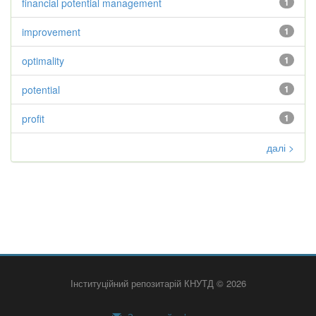
financial potential management
1
improvement
1
optimality
1
potential
1
profit
1
далі >
Інституційний репозитарій КНУТД © 2026