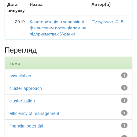
Дата
Назва
Автор(и)
випуску
2019
Кластеризація в управлінні
Пузирьова, П. В.
фінансовим потенціалом на
підприємствах України
Перегляд
Тема
association
1
cluster approach
1
clusterization
1
efficiency of management
1
financial potential
1