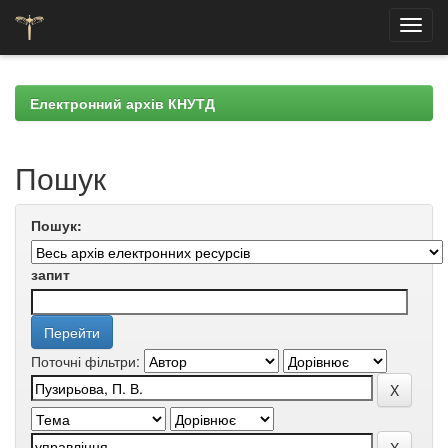
Skip
navigation
Електронний архів КНУТД
Пошук
Пошук:
запит
Поточні фільтри: