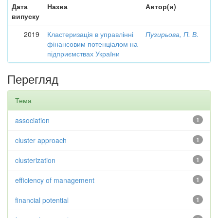
Дата
Назва
Автор(и)
випуску
2019
Кластеризація в управлінні
Пузирьова, П. В.
фінансовим потенціалом на
підприємствах України
Перегляд
Тема
association
1
cluster approach
1
clusterization
1
efficiency of management
1
financial potential
1