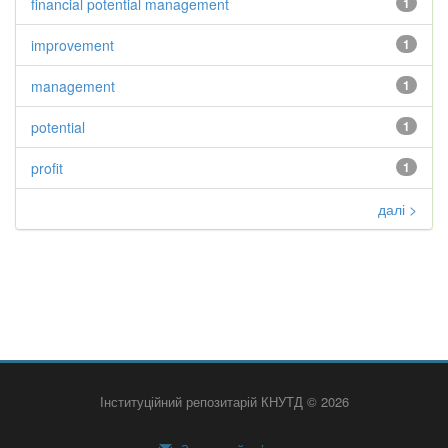
financial potential management
1
improvement
1
management
1
potential
1
profit
1
далі >
Інституційний репозитарій КНУТД © 2026