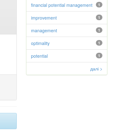
financial potential management
1
improvement
1
management
1
optimality
1
potential
1
далі >