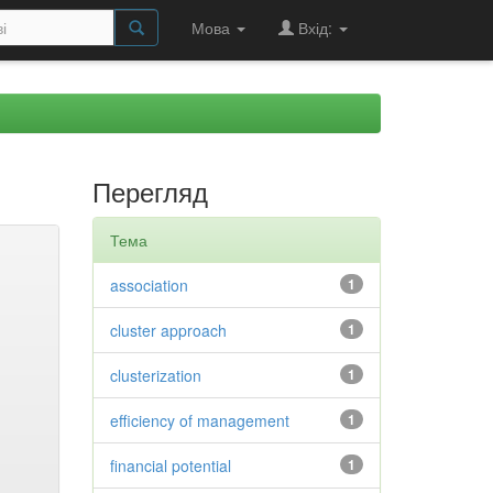
Мова
Вхід:
Перегляд
Тема
association
1
cluster approach
1
clusterization
1
efficiency of management
1
financial potential
1