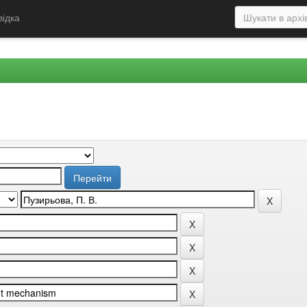
відка