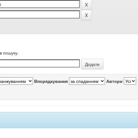
в пошуку.
Впорядкування
Автори