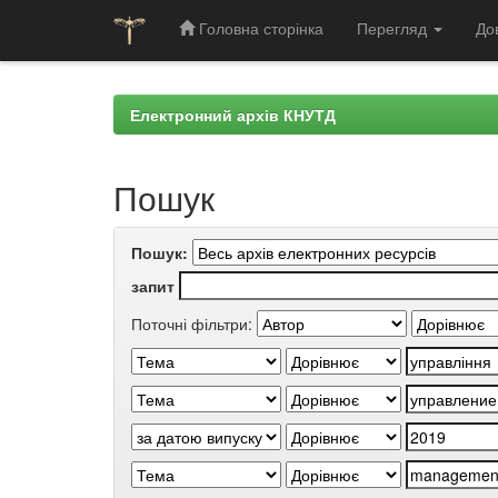
Головна сторінка
Перегляд
До
Skip
navigation
Електронний архів КНУТД
Пошук
Пошук:
запит
Поточні фільтри: