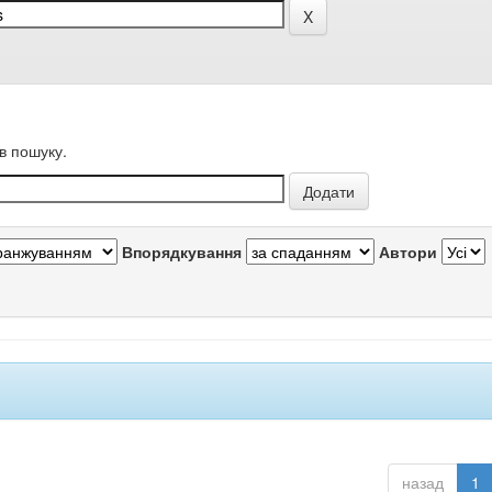
в пошуку.
Впорядкування
Автори
назад
1