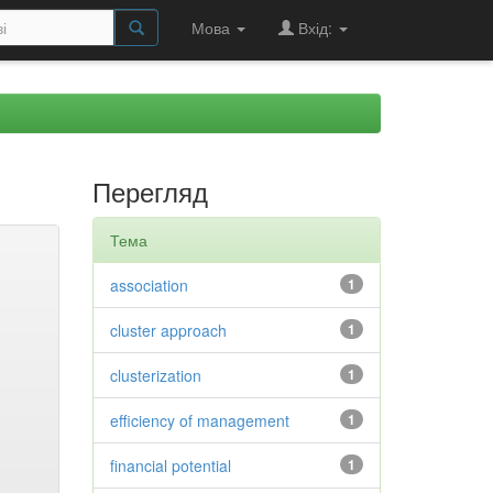
Мова
Вхід:
Перегляд
Тема
association
1
cluster approach
1
clusterization
1
efficiency of management
1
financial potential
1