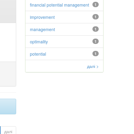
financial potential management
1
improvement
1
management
1
optimality
1
potential
1
далі >
далі