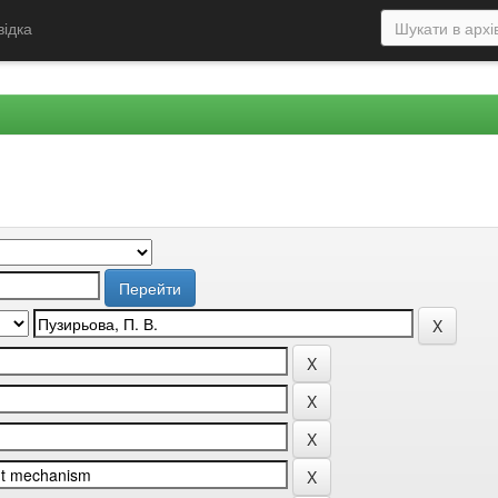
відка