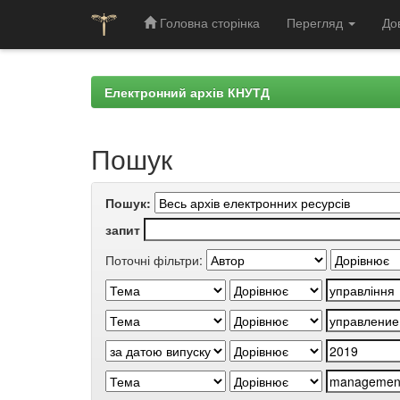
Головна сторінка
Перегляд
До
Skip
navigation
Електронний архів КНУТД
Пошук
Пошук:
запит
Поточні фільтри: