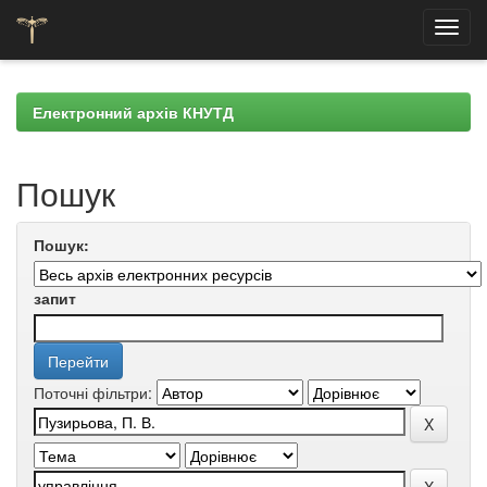
Skip
navigation
Електронний архів КНУТД
Пошук
Пошук:
запит
Поточні фільтри: