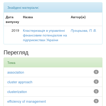
Знайдені матеріали:
Дата
Назва
Автор(и)
випуску
2019
Кластеризація в управлінні
Пузирьова, П. В.
фінансовим потенціалом на
підприємствах України
Перегляд
Тема
association
1
cluster approach
1
clusterization
1
efficiency of management
1