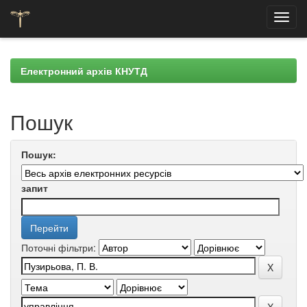
Skip
navigation
Електронний архів КНУТД
Пошук
Пошук:
запит
Поточні фільтри: