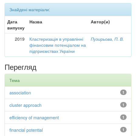
Знайдені матеріали:
Дата
Назва
Автор(и)
випуску
2019
Кластеризація в управлінні
Пузирьова, П. В.
фінансовим потенціалом на
підприємствах України
Перегляд
Тема
association
1
cluster approach
1
efficiency of management
1
financial potential
1