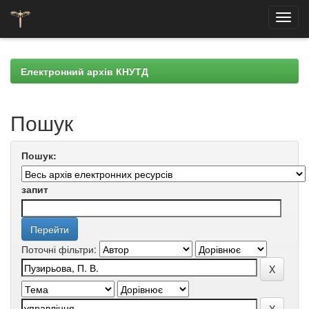
Skip
navigation
Електронний архів КНУТД
Пошук
Пошук:
запит
Поточні фільтри: