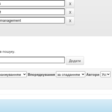
в пошуку.
Впорядкування
Автори