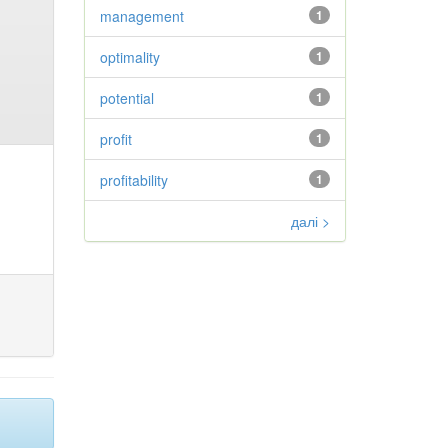
management
1
optimality
1
potential
1
profit
1
profitability
1
далі >