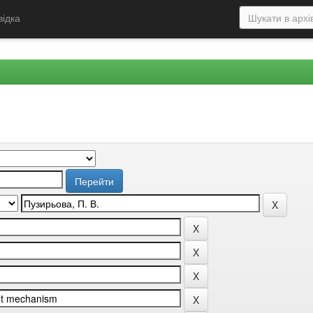
відка