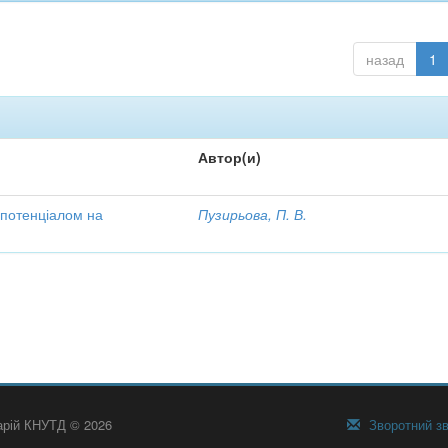
назад
1
Автор(и)
 потенціалом на
Пузирьова, П. В.
тарій КНУТД © 2026
Зворотний зв