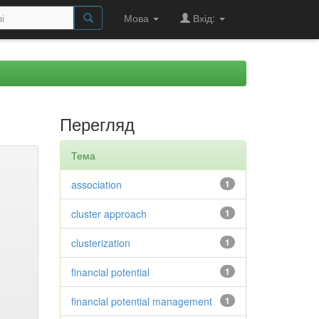
Мова
Вхід:
Перегляд
Тема
association
1
cluster approach
1
clusterization
1
financial potential
1
financial potential management
1