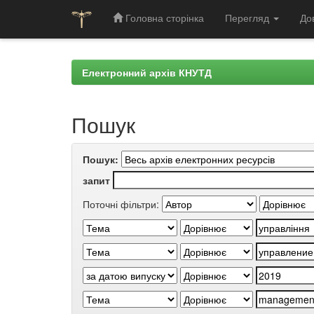
Головна сторінка
Перегляд
До
Skip
navigation
Електронний архів КНУТД
Пошук
Пошук:
запит
Поточні фільтри: