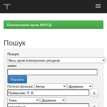
Skip
navigation
Електронний архів КНУТД
Пошук
Пошук:
запит
Поточні фільтри: