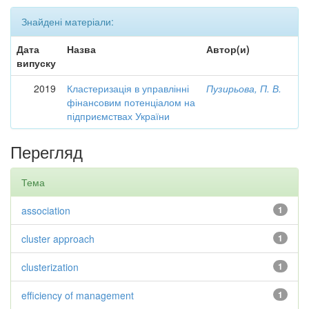
Знайдені матеріали:
Дата
Назва
Автор(и)
випуску
2019
Кластеризація в управлінні
Пузирьова, П. В.
фінансовим потенціалом на
підприємствах України
Перегляд
Тема
association
1
cluster approach
1
clusterization
1
efficiency of management
1