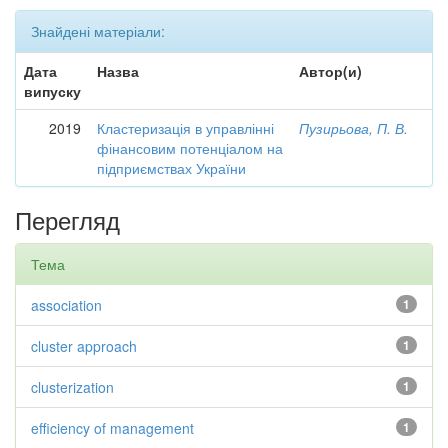
Знайдені матеріали:
Дата
Назва
Автор(и)
випуску
2019
Кластеризація в управлінні
Пузирьова, П. В.
фінансовим потенціалом на
підприємствах України
Перегляд
Тема
association
1
cluster approach
1
clusterization
1
efficiency of management
1