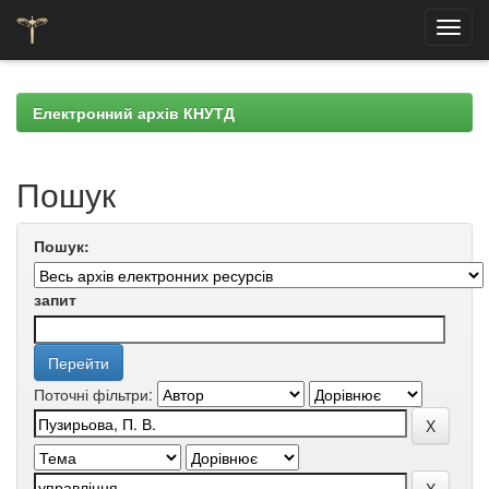
Skip
navigation
Електронний архів КНУТД
Пошук
Пошук:
запит
Поточні фільтри: