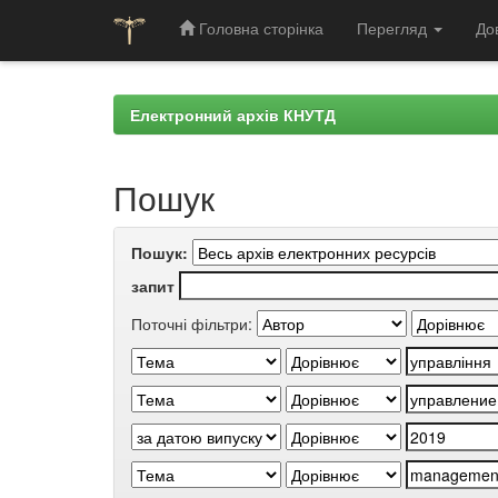
Головна сторінка
Перегляд
До
Skip
navigation
Електронний архів КНУТД
Пошук
Пошук:
запит
Поточні фільтри: