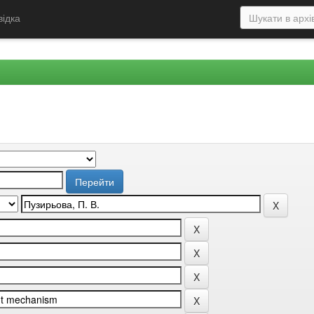
відка