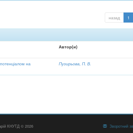
назад
1
Автор(и)
 потенціалом на
Пузирьова, П. В.
тарій КНУТД © 2026
Зворотний зв