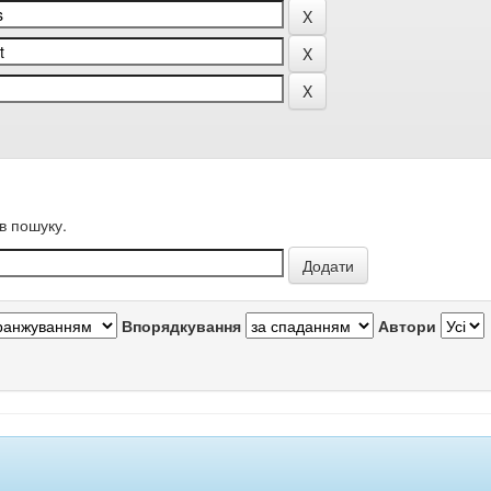
в пошуку.
Впорядкування
Автори