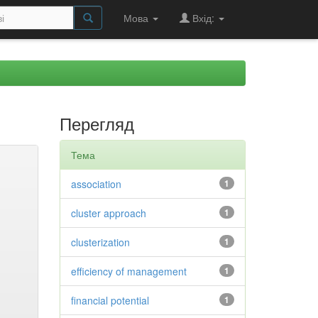
Мова
Вхід:
Перегляд
Тема
association
1
cluster approach
1
clusterization
1
efficiency of management
1
financial potential
1