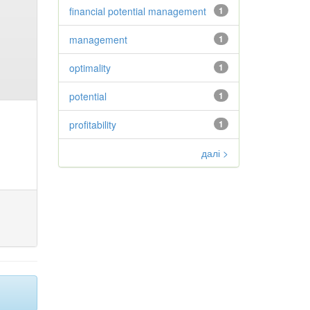
financial potential management
1
management
1
optimality
1
potential
1
profitability
1
далі >