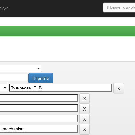
відка