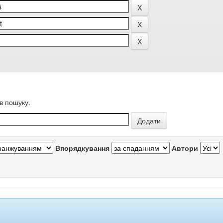
в пошуку.
Впорядкування
Автори