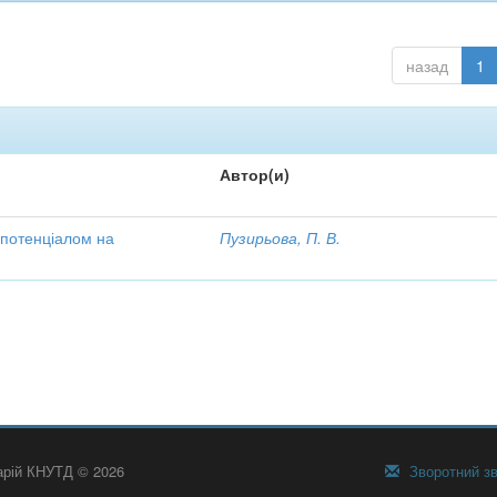
назад
1
Автор(и)
 потенціалом на
Пузирьова, П. В.
тарій КНУТД © 2026
Зворотний зв