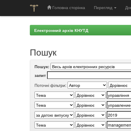
Головна сторінка
Перегляд
До
Skip
navigation
Електронний архів КНУТД
Пошук
Пошук:
запит
Поточні фільтри: