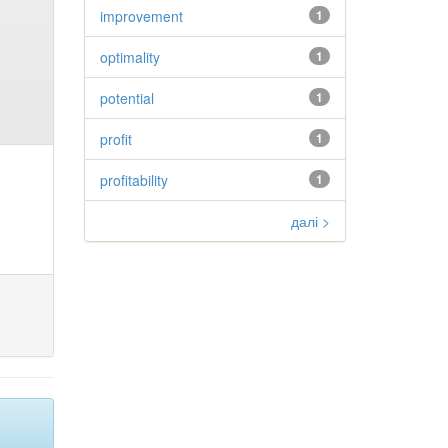
improvement
1
optimality
1
potential
1
profit
1
profitability
1
далі >