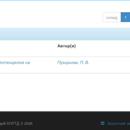
назад
1
Автор(и)
 потенціалом на
Пузирьова, П. В.
тарій КНУТД © 2026
Зворотний зв