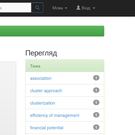
Мова
Вхід:
Перегляд
Тема
association
1
cluster approach
1
clusterization
1
efficiency of management
1
financial potential
1