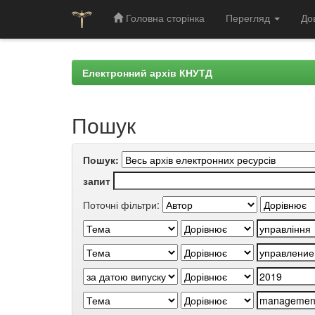
Головна сторінка
Перегляд
До
Skip
navigation
Електронний архів КНУТД
Пошук
Пошук:
запит
Поточні фільтри: