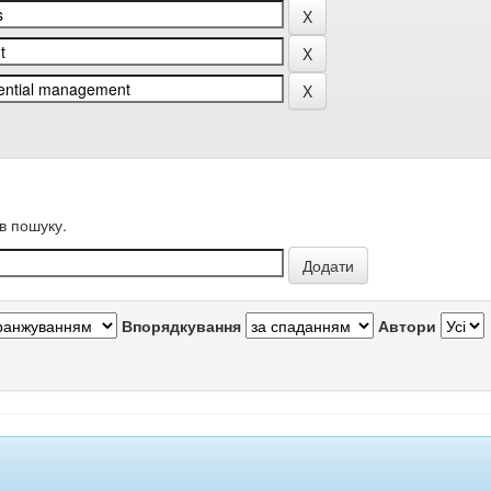
в пошуку.
Впорядкування
Автори