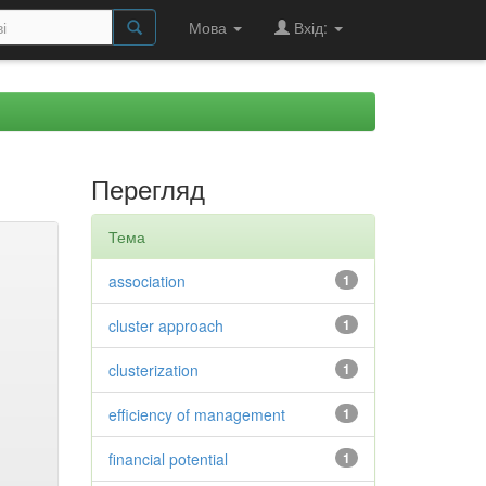
Мова
Вхід:
Перегляд
Тема
association
1
cluster approach
1
clusterization
1
efficiency of management
1
financial potential
1