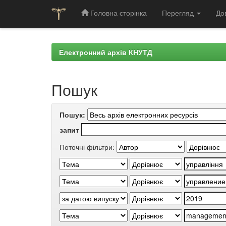
Головна сторінка
Перегляд
До
Skip
navigation
Електронний архів КНУТД
Пошук
Пошук:
запит
Поточні фільтри: