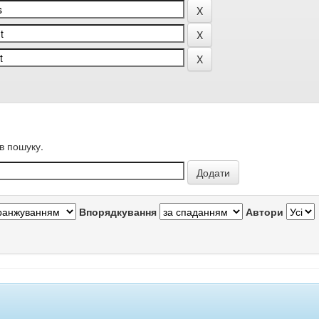
в пошуку.
Впорядкування
Автори