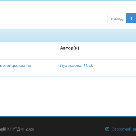
назад
1
Автор(и)
 потенціалом на
Пузирьова, П. В.
тарій КНУТД © 2026
Зворотний зв