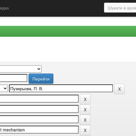
відка