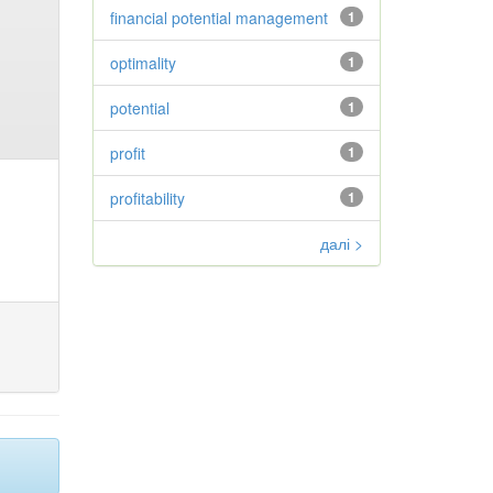
financial potential management
1
optimality
1
potential
1
profit
1
profitability
1
далі >