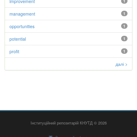
improvement
1
management
1
opportunities
1
potential
1
profit
1
далі >
Інституційний репозитарій КНУТД © 2026