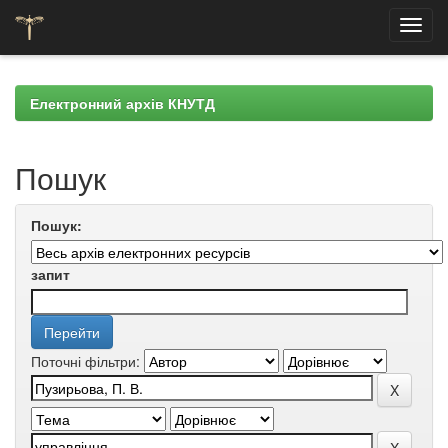
Skip
navigation
Електронний архів КНУТД
Пошук
Пошук:
запит
Поточні фільтри: