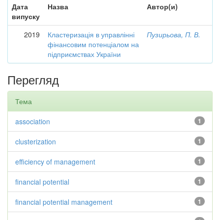
Дата
Назва
Автор(и)
випуску
2019
Кластеризація в управлінні
Пузирьова, П. В.
фінансовим потенціалом на
підприємствах України
Перегляд
Тема
association
1
clusterization
1
efficiency of management
1
financial potential
1
financial potential management
1